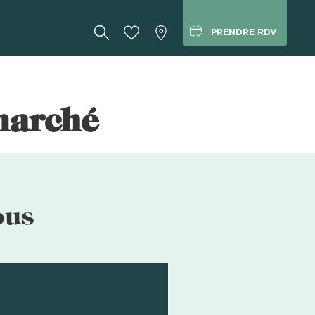
PRENDRE RDV
marché
ous