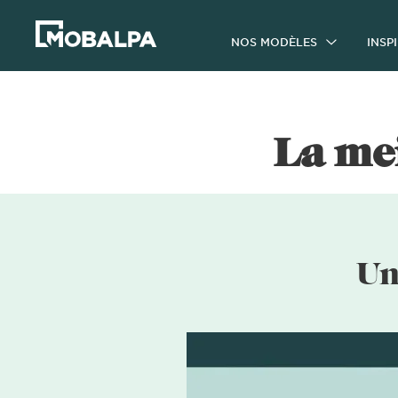
NOS MODÈLES
INSP
La me
Un