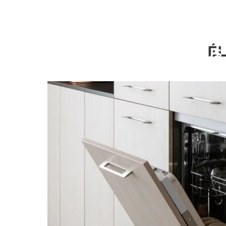
UN NUMÉRO
É
POUR VOUS 