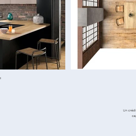
²
Un crédi
ca