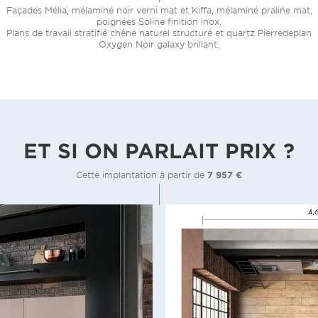
Façades Mélia, mélaminé noir verni mat et Kiffa, mélaminé praline mat,
poignées Soline finition inox.
Plans de travail stratifié chêne naturel structuré et quartz Pierredeplan
Oxygen Noir galaxy brillant.
ET SI ON PARLAIT PRIX ?
Cette implantation à partir de
7 957 €