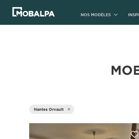
NOS MODÈLES
INSP
MOB
Nantes Orvault