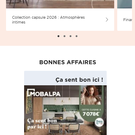
Collection capsule 2026 : Atmosphères
Financ
intimes
BONNES AFFAIRES
Ça sent bon ici !