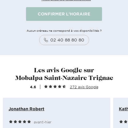
CONFIRMER L'HORAIRE
Aucun créneau ne correspond à vos disponibilités ?
02 40 88 80 80
Les avis Google sur
Mobalpa Saint-Nazaire Trignac
4.6
272 avis Google
Jonathan Robert
Kat
avant-hier