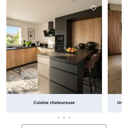
Cuisine chaleureuse
Une c