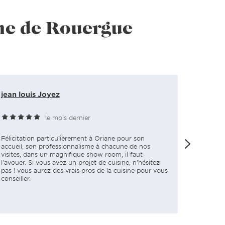
che de Rouergue
jean louis Joyez
Jean-p
le mois dernier
Félicitation particulièrement à Oriane pour son
Des pers
accueil, son professionnalisme à chacune de nos
Nous avo
visites, dans un magnifique show room, il faut
convivial
l'avouer. Si vous avez un projet de cuisine, n'hésitez
pas ! vous aurez des vrais pros de la cuisine pour vous
conseiller.