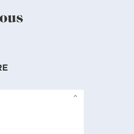
vous
RE