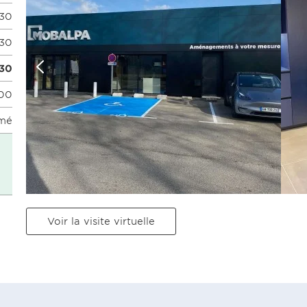
:30
:30
:30
:00
mé
Voir la visite virtuelle