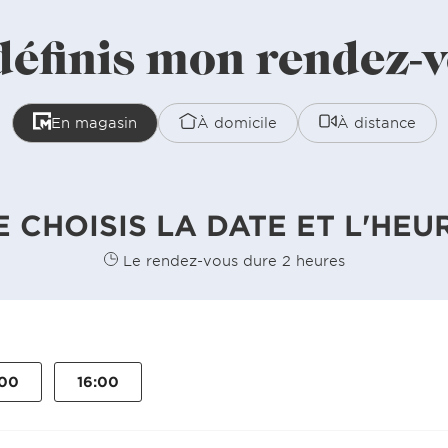
définis mon rendez-
En magasin
À domicile
À distance
E CHOISIS LA DATE ET L'HEU
Le rendez-vous dure 2 heures
:00
16:00