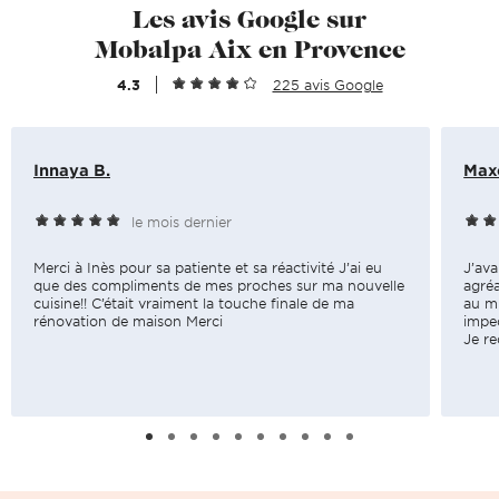
Les avis Google sur
Mobalpa Aix en Provence
4.3
225 avis Google
Innaya B.
Max
le mois dernier
Merci à Inès pour sa patiente et sa réactivité J’ai eu
J’ava
que des compliments de mes proches sur ma nouvelle
agréa
cuisine!! C’était vraiment la touche finale de ma
au mi
rénovation de maison Merci
impec
Je r