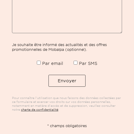
Je souhaite être informé des actualités et des offres
promotionnelles de Mobalpa (optionnel).
Par email
Par SMS
Pour connaître l’utilisation que nous faisons des données collectées par
ce formulaire et exercer vos droits sur vos données personnelles,
notamment en matière d’accès et de suppression, veuillez consulter
notre
charte de confidentialité
* champs obligatoires