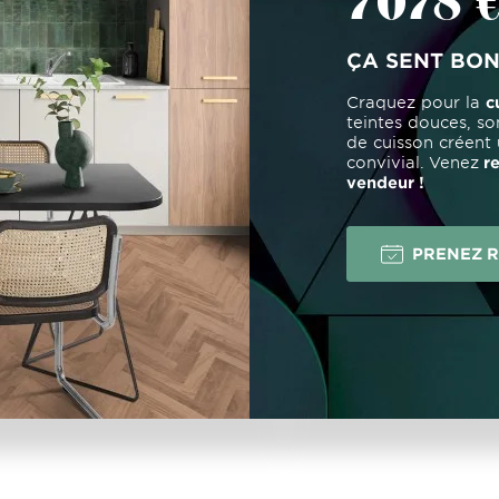
7078 €
ÇA SENT BON 
Craquez pour la
c
teintes douces, so
de cuisson créent 
convivial.
Venez
re
vendeur
!
PRENEZ 