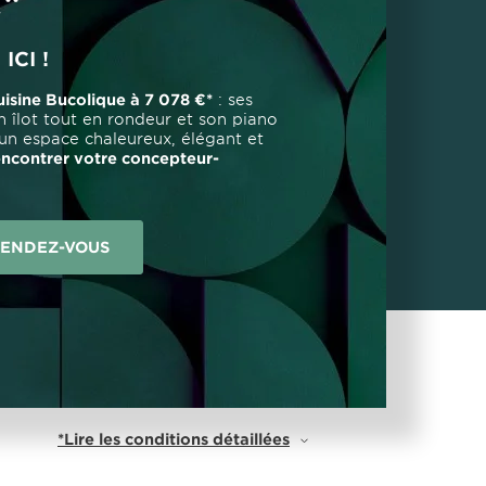
*
ICI !
uisine Bucolique à 7 078 €*
: ses
n îlot tout en rondeur et son piano
un espace chaleureux, élégant et
ncontrer votre concepteur-
RENDEZ-VOUS
*Lire les conditions détaillées