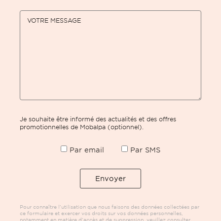
VOTRE MESSAGE
Je souhaite être informé des actualités et des offres
promotionnelles de Mobalpa (optionnel).
Par email
Par SMS
Pour connaître l’utilisation que nous faisons des données collectées par
ce formulaire et exercer vos droits sur vos données personnelles,
notamment en matière d’accès et de suppression, veuillez consulter