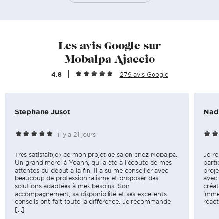
Les avis Google sur
Mobalpa Ajaccio
4.8
279 avis Google
Stephane Jusot
Nad
il y a 21 jours
Très satisfait(e) de mon projet de salon chez Mobalpa.
Je re
Un grand merci à Yoann, qui a été à l'écoute de mes
parti
attentes du début à la fin. Il a su me conseiller avec
proje
beaucoup de professionnalisme et proposer des
avec 
solutions adaptées à mes besoins. Son
créat
accompagnement, sa disponibilité et ses excellents
imme
conseils ont fait toute la différence. Je recommande
réact
[...]