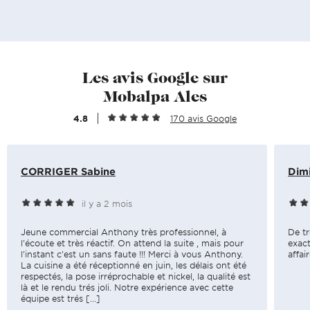
Les avis Google sur
Mobalpa Ales
4.8
170 avis Google
CORRIGER Sabine
Dimi
il y a 2 mois
Jeune commercial Anthony très professionnel, à
De tr
l'écoute et très réactif. On attend la suite , mais pour
exact
l'instant c'est un sans faute !!! Merci à vous Anthony.
affai
La cuisine a été réceptionné en juin, les délais ont été
respectés, la pose irréprochable et nickel, la qualité est
là et le rendu trés joli. Notre expérience avec cette
équipe est trés [...]