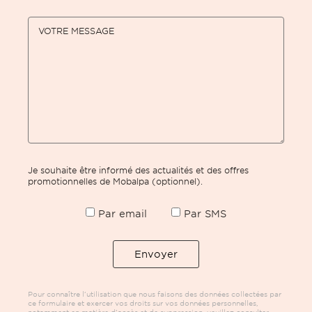
VOTRE MESSAGE
Je souhaite être informé des actualités et des offres
promotionnelles de Mobalpa (optionnel).
Par email
Par SMS
Pour connaître l’utilisation que nous faisons des données collectées par
ce formulaire et exercer vos droits sur vos données personnelles,
notamment en matière d’accès et de suppression, veuillez consulter