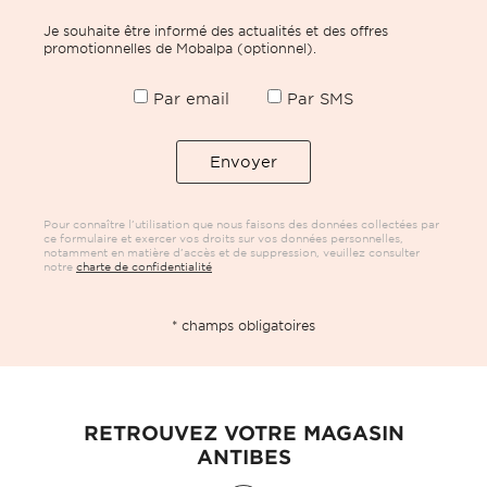
Je souhaite être informé des actualités et des offres
promotionnelles de Mobalpa (optionnel).
Par email
Par SMS
Pour connaître l’utilisation que nous faisons des données collectées par
ce formulaire et exercer vos droits sur vos données personnelles,
notamment en matière d’accès et de suppression, veuillez consulter
notre
charte de confidentialité
* champs obligatoires
RETROUVEZ VOTRE MAGASIN
ANTIBES