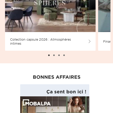
Collection capsule 2026 : Atmosphères
Financ
intimes
BONNES AFFAIRES
Ça sent bon ici !