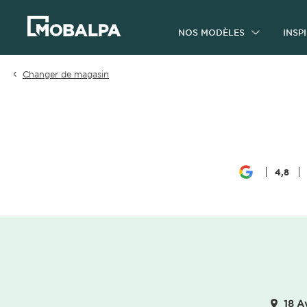
NOS MODÈLES
INSP
Changer de magasin
4,8
18 A