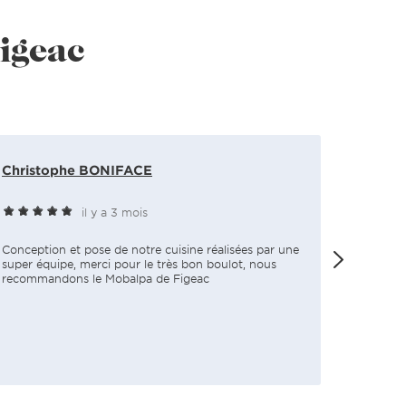
Figeac
Christophe BONIFACE
Phil B
il y a 3 mois
Conception et pose de notre cuisine réalisées par une
Très bon
super équipe, merci pour le très bon boulot, nous
recommandons le Mobalpa de Figeac