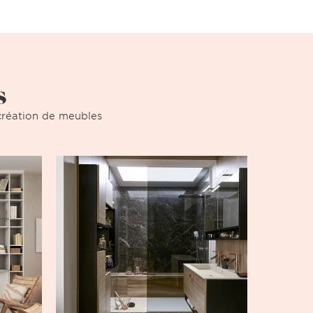
s
a création de meubles