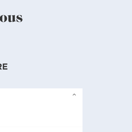
vous
RE