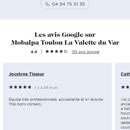
04 94 75 01 35
Les avis Google sur
Mobalpa Toulon La Valette du Var
4.4
135 avis Google
Jocelyne Tisseur
Cath
il y a 26 jours
Équipe très professionnelle, accueillante et à l écoute.
J'ai 
Très bons conseils .
ancie
à fai
fonct
souha
dédié
couli