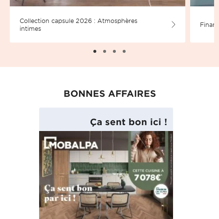
Collection capsule 2026 : Atmosphères
Financ
intimes
BONNES AFFAIRES
Ça sent bon ici !