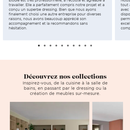
Élodie est très professionnelle, à l'écoute et agréable à
Nous
travailler. Elle a parfaitement compris notre projet et a
tout 
conçu un superbe dressing. Bien que nous ayons
avec
finalement choisi une autre entreprise pour diverses
dispo
raisons, nous avons beaucoup apprécié son
permi
accompagnement et la recommandons sans
excel
hésitation.
compl
Découvrez nos collections
Inspirez-vous, de la cuisine à la salle de
bains, en passant par le dressing ou la
création de meubles sur-mesure.