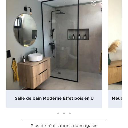
Salle de bain Moderne Effet bois en U
Meubles
Plus de réalisations du magasin