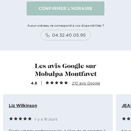
CONFIRMER L'HORAIRE
Aucun créneau ne correspond à vos disponibilités ?
04.32.40.05.95
Les avis Google sur
Mobalpa Montfavet
4.8
210 avis Google
Liz Wilkinson
JEA
il y a 16 jours