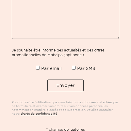
Je souhaite être informé des actualités et des offres
promotionnelles de Mobalpa (optionnel).
Par email
Par SMS
Pour connaître l’utilisation que nous faisons des données collectées par
ce formulaire et exercer vos droits sur vos données personnelles,
notamment en matière d’accès et de suppression, veuillez consulter
notre
charte de confidentialité
* champs obligatoires