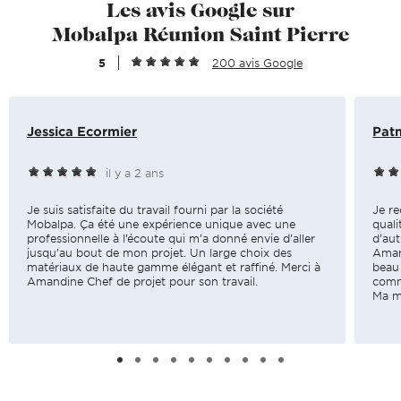
Les avis Google sur
Mobalpa Réunion Saint Pierre
5
200 avis Google
Jessica Ecormier
Pat
il y a 2 ans
Je suis satisfaite du travail fourni par la société
Je r
Mobalpa. Ça été une expérience unique avec une
quali
professionnelle à l’écoute qui m’a donné envie d’aller
d’aut
jusqu’au bout de mon projet. Un large choix des
Aman
matériaux de haute gamme élégant et raffiné. Merci à
beau 
Amandine Chef de projet pour son travail.
comm
Ma ma