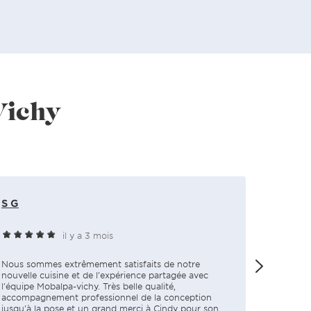
Vichy
S G
Yves L
il y a 3 mois
Nous sommes extrêmement satisfaits de notre
Très bon 
nouvelle cuisine et de l'expérience partagée avec
et mette
l'équipe Mobalpa-vichy. Très belle qualité,
accompagnement professionnel de la conception
jusqu'à la pose et un grand merci à Cindy pour son