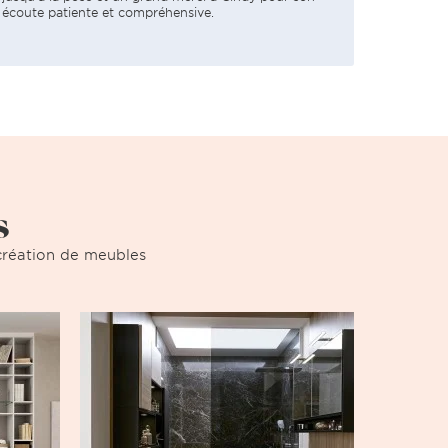
écoute patiente et compréhensive.
s
a création de meubles