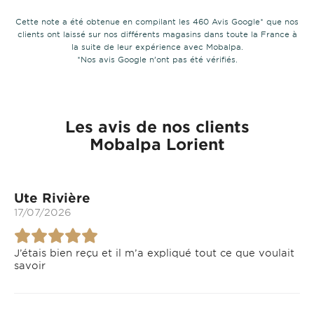
Cette note a été obtenue en compilant les 460 Avis Google* que nos
clients ont laissé sur nos différents magasins dans toute la France à
la suite de leur expérience avec Mobalpa.
*Nos avis Google n’ont pas été vérifiés.
Les avis de nos clients
Mobalpa Lorient
Ute Rivière
17/07/2026
J’étais bien reçu et il m’a expliqué tout ce que voulait
savoir