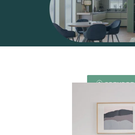
NE
PRENDRE
?