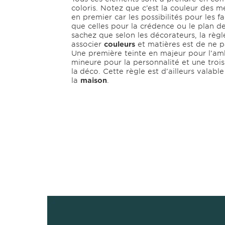
coloris. Notez que c’est la couleur des m
en premier car les possibilités pour les f
que celles pour la crédence ou le plan de
sachez que selon les décorateurs, la règl
associer
couleurs
et matières est de ne pa
Une première teinte en majeur pour l’a
mineure pour la personnalité et une troi
la
déco. Cette règle est d’ailleurs valabl
la
maison
.