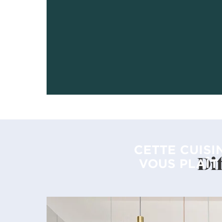
CETTE CUISI
Di
VOUS PLAÎT 