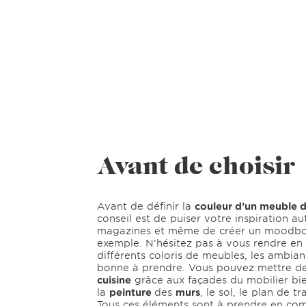
Avant de choisir
Avant de définir la
couleur d’un meuble d
conseil est de puiser votre inspiration a
magazines et même de créer un moodboa
exemple. N’hésitez pas à vous rendre en 
différents coloris de meubles, les ambian
bonne à prendre. Vous pouvez mettre d
cuisine
grâce aux façades du mobilier bi
la
peinture
des
murs
, le sol, le plan de t
Tous ces éléments sont à prendre en com