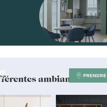
NE
PRENDRE
fférentes ambiances en d
?