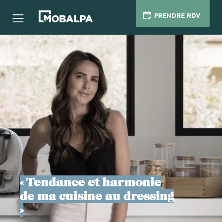
PRENDRE RDV
« Tendance et harmonie
de ma cuisine au dressing
»