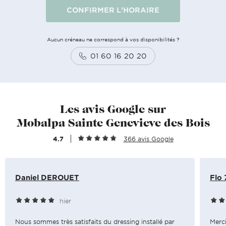
CONFIRMER L'HORAIRE
Aucun créneau ne correspond à vos disponibilités ?
01 60 16 20 20
Les avis Google sur
Mobalpa Sainte Genevieve des Bois
4.7
366 avis Google
Daniel DEROUET
Flo 
hier
Nous sommes très satisfaits du dressing installé par
Merci