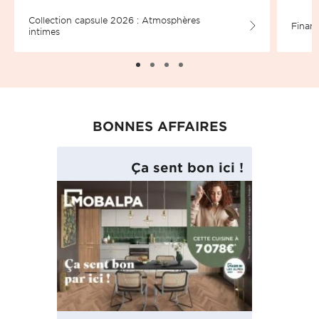
Collection capsule 2026 : Atmosphères
Financ
intimes
BONNES AFFAIRES
Ça sent bon ici !