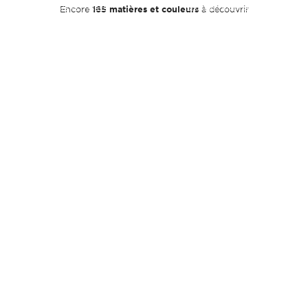
SIKKENS J73925
Encore
165 matières et couleurs
SIKKENS RN0138
à découvrir