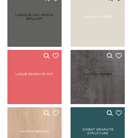
LAQUÉ BLANC ARAVIS
SIKKENS M31953
BRILLANT
LAQUÉ GRAPHITE MAT
SIKKENS F30380
CIMENT GRAPHITE
SIKKENS B64050
STRUCTURÉ