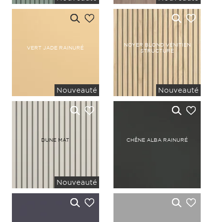
NOYER BLOND VÉNITIEN
VERT JADE RAINURÉ
STRUCTURÉ
Nouveauté
Nouveauté
DUNE MAT
CHÊNE ALBA RAINURÉ
Nouveauté