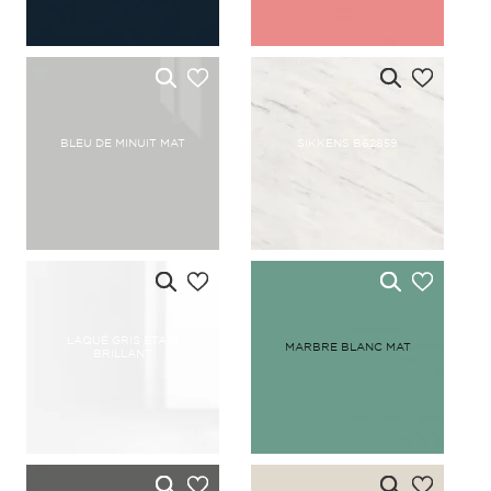
BLEU DE MINUIT MAT
SIKKENS B62859
LAQUÉ GRIS ÉTAIN
MARBRE BLANC MAT
BRILLANT