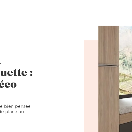
a
ette :
éco
e bien pensée
 de place au