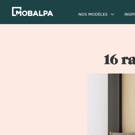
NOS MODÈLES
INSP
16 r