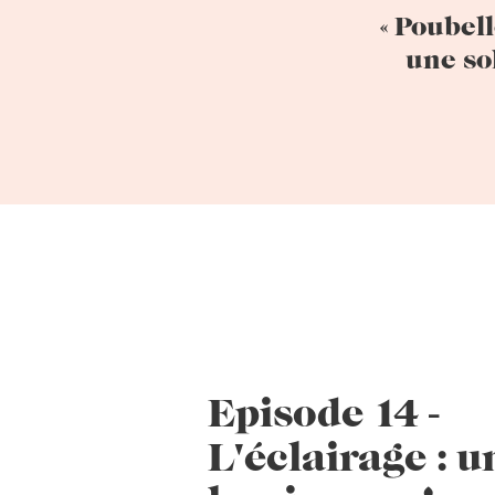
« Poubel
une so
Episode 14 -
L'éclairage : u