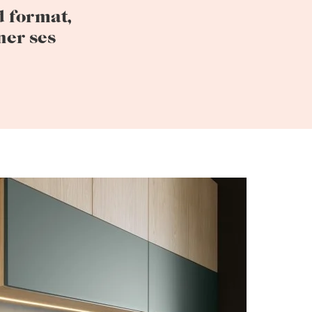
d format,
ner ses