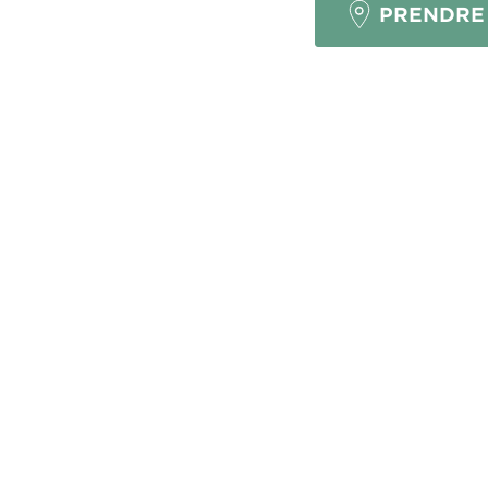
PRENDRE
?
uipées
Conseils Cuisine
Cuisine ouverte : 5 idées d’aménagement
ACTS