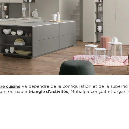
e cuisine
va dépendre de la configuration et de la superfici
ncontournable
triangle d’activités
, Mobalpa conçoit et organis