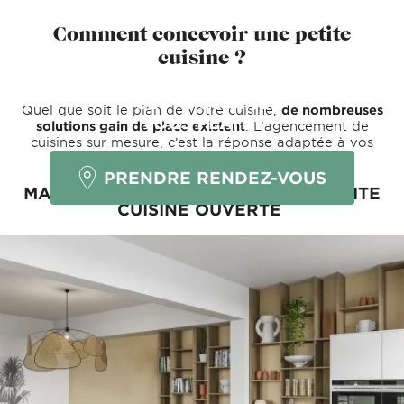
Comment concevoir une petite
cuisine ?
CETTE CUISINE
Quel que soit le plan de votre cuisine,
de nombreuses
VOUS PLAÎT ?
solutions gain de place existent
. L’agencement de
cuisines sur mesure, c’est la réponse adaptée à vos
attentes.
PRENDRE RENDEZ-VOUS
MAXIMISER L'ESPACE AVEC UNE PETITE
CUISINE OUVERTE