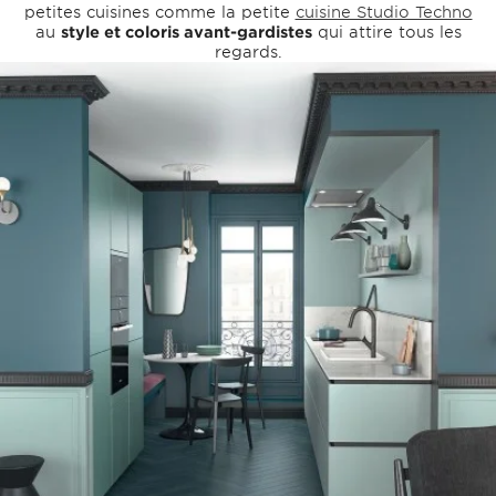
petites cuisines comme la petite
cuisine Studio Techno
au
style et coloris avant-gardistes
qui attire tous les
regards.