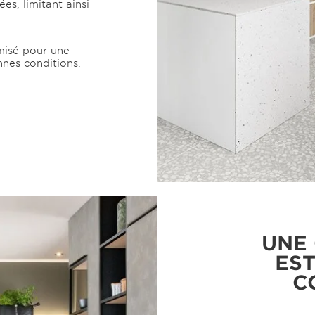
es, limitant ainsi
misé pour une
nes conditions.
UNE 
EST
C