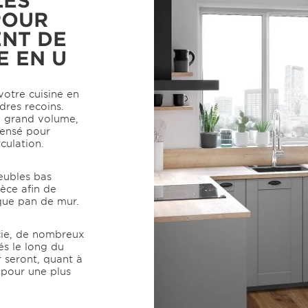
POUR
NT DE
E EN U
otre cuisine en
dres recoins.
e grand volume,
pensé pour
rculation.
eubles bas
èce afin de
aque pan de mur.
icie, de nombreux
és le long du
r seront, quant à
 pour une plus