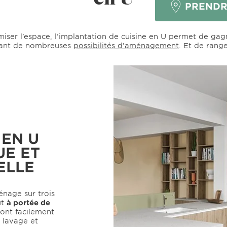
PRENDR
T ?
iser l’espace, l’implantation de cuisine en U permet de gag
ant de nombreuses
possibilités d’aménagement
. Et de rang
 EN U
E ET
ELLE
énage sur trois
ut
à portée de
ont facilement
, lavage et