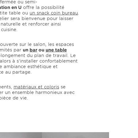
 fermée ou semi-
ation en U
offre la possibilité
etite table ou
un snack coin bureau
.
elier sera bienvenue pour laisser
naturelle et renforcer ainsi
 cuisine.
ouverte sur le salon, les espaces
imités par
un
bar
ou
une table
longement du plan de travail. Le
 alors à s’installer confortablement
ne ambiance esthétique et
ce au partage.
ments,
matériaux et coloris
se
éer un ensemble harmonieux avec
pièce de vie.