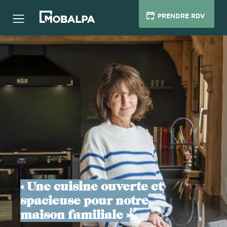
PRENDRE RDV
« Une cuisine ouverte et
spacieuse pour notre
maison familiale »